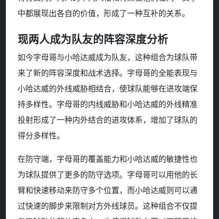
中都展现出各自的价值，形成了一种互补的关系。
现两人成为队友的阵容深度分析
如今字母哥与小哈达威成为队友，这种组合为球队带
来了新的阵容深度和战术选择。字母哥的全能表现与
小哈达威的外线威胁相结合，使球队能够在进攻端保
持多样性。字母哥的内线威胁和小哈达威的外线精准
投射形成了一种内外结合的进攻体系，增加了球队的
得分多样性。
在防守端，字母哥的覆盖能力和小哈达威的敏捷性也
为球队提供了更多的防守选项。字母哥可以用他的长
臂和快速移动来防守多个位置，而小哈达威则可以通
过快速的脚步来限制对方外线球员。这种组合不仅提