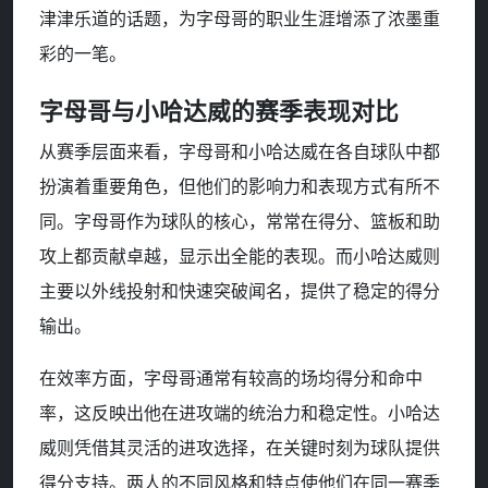
津津乐道的话题，为字母哥的职业生涯增添了浓墨重
彩的一笔。
字母哥与小哈达威的赛季表现对比
从赛季层面来看，字母哥和小哈达威在各自球队中都
扮演着重要角色，但他们的影响力和表现方式有所不
同。字母哥作为球队的核心，常常在得分、篮板和助
攻上都贡献卓越，显示出全能的表现。而小哈达威则
主要以外线投射和快速突破闻名，提供了稳定的得分
输出。
在效率方面，字母哥通常有较高的场均得分和命中
率，这反映出他在进攻端的统治力和稳定性。小哈达
威则凭借其灵活的进攻选择，在关键时刻为球队提供
得分支持。两人的不同风格和特点使他们在同一赛季