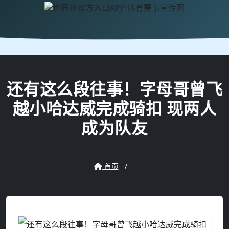
还有这么段往事！字母哥曾飞
越小哈达威完成骑扣 现两人
成为队友
2026-07-07
0 次阅读
首页
/